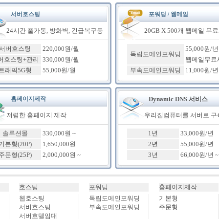
서버호스팅
포워딩 / 웹메일
24시간 풀가동, 방화벽, 긴급복구등
20GB X 500개 웹메일 무
서버호스팅
220,000원/월
55,000원/년
독립도메인포워딩
버호스팅+관리
330,000원/월
웹메일무료
트래픽5G형
55,000원/월
부속도메인포워딩
11,000원/년
홈페이지제작
Dynamic DNS 서비스
저렴한 홈페이지 제작
우리집컴퓨터를 서버로 구
솔루션몰
330,000원 ~
1년
33,000원/년
기본형(20P)
1,650,000원
2년
55,000원/년
주문형(25P)
2,000,000원 ~
3년
66,000원/년 ~
호스팅
포워딩
홈페이지제작
웹호스팅
독립도메인포워딩
기본형
서비호스팅
부속도메인포워딩
주문형
서버호텔임대