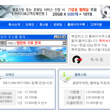
|
|
|
|
|
회사소개
도메인
호스팅
포워딩
홈페이지구축
고객지원
복잡하고 긴 홈페이지주소
짧게 줄여드립니다.
특허보
http://한글.강남.한국 가능
특허침해는 형사고발 대상입
도메인
웹호스팅
KR/COM/NET/ORG 등록/연장/이전
용량무제한, 웹메일 무료
1년 : 27,500원
기본형
110,000원/년
COM/KR
NET/ORG
1년 : 29,700원
리셀러형
220,000원/년
BIZ/INFO
1년 : 33,000원 X 년수
리셀러추가
55,000원/년