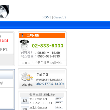
|
HOME
ContactUS
를
유업체
니다.
세팅
웹호스팅 네임서버
ns1.krdns.net
211.234.110.161
ns2.krdns.net