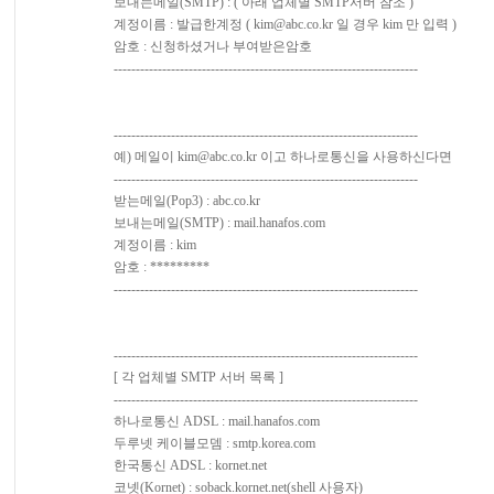
보내는메일(SMTP) : ( 아래 업체별 SMTP서버 참조 )
계정이름 : 발급한계정 (
kim@abc.co.kr
일 경우 kim 만 입력 )
암호 : 신청하셨거나 부여받은암호
---------------------------------------------------------------------
---------------------------------------------------------------------
예) 메일이
kim@abc.co.kr
이고 하나로통신을 사용하신다면
---------------------------------------------------------------------
받는메일(Pop3) : abc.co.kr
보내는메일(SMTP) : mail.hanafos.com
계정이름 : kim
암호 : *********
---------------------------------------------------------------------
---------------------------------------------------------------------
[ 각 업체별 SMTP 서버 목록 ]
---------------------------------------------------------------------
하나로통신 ADSL : mail.hanafos.com
두루넷 케이블모뎀 : smtp.korea.com
한국통신 ADSL : kornet.net
코넷(Kornet) : soback.kornet.net(shell 사용자)