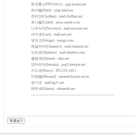
한국통신PPP서비스 : ppp.kornet.net
하이텔(Hitel) : smtp.hitel.net
천리안(Chollian) : mail.chollian.net
유니텔(Unitel) : users.unitel.co.kr
나우누리(Nownuri) : mail.nownuri.net
아이넷(I-net) : mail.nuri.net
넷츠고(Netsgo) : netsgo.com
채널아이(Channel-i) : mail.channeli.net
신비로(Shinbiro) : mail.shinbiro.com
엘림넷(Elimnet) : elim.net
인터피아(Interpia) : pop3.interpia.net
키스코(Kisco) : 203.233.144.1
미래텔(Miraetel) : miraetel.kornet.nm.kr
경기넷 : mail.kg21.net
에듀넷(Edunet) : edunet4u.net
---------------------------------------------------------------------