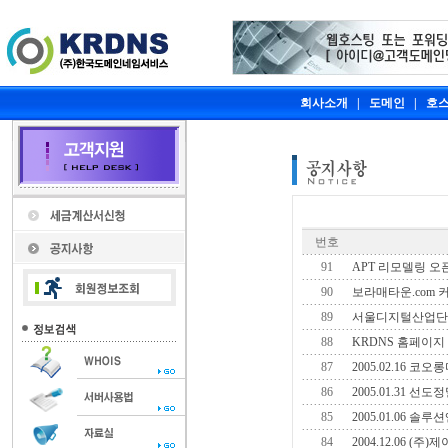
회사소개
|
도메인
|
호
번호
91
APT 리모델링 
90
보라매타운.com
89
서울디지털산업단
88
KRDNS 홈페이지
87
2005.02.16 
86
2005.01.31 
85
2005.01.06 솔
84
2004.12.06 