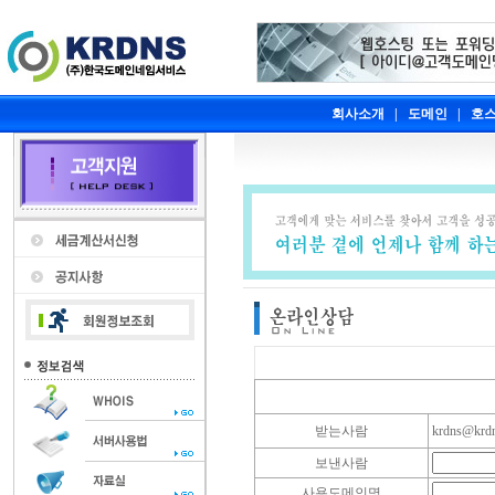
회사소개
|
도메인
|
호
받는사람
krdns@krd
보낸사람
사용도메인명