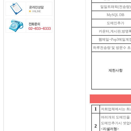
일일트래픽(전송량)
MySQL DB
도메인추가
카운터,게시판,방명
웹메일+Pop3메일계
하루전송량 및 방문수 
제한사항
1
저희업체에서는 최
여러개의 도메인을 
도메인추가시 셋업비
2
<
리셀러형
>