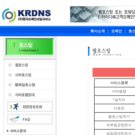
회사소개
|
도메인
|
호
서비스종류
서버용량
*설치비
이용료
웹호스팅추가
하루평균방문수
일일최대히트수