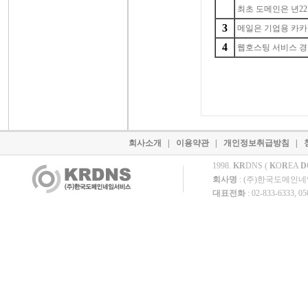
최초 도메인은 년22
3
메일은 기업용 카카
4
웹호스팅 서비스 경력
회사소개
|
이용약관
|
개인정보취급방침
|
1998.
KR
DNS (
K
O
R
EA
D
회사명
: (주)한국도메인
대표전화
: 02-833-6333, 0