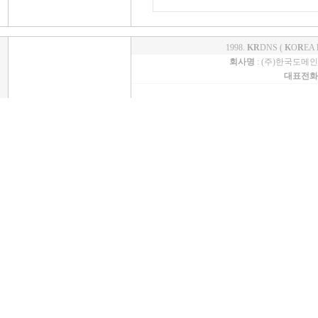
1998.
KR
DNS (
K
O
R
EA
회사명
: (주)한국도메
대표전화